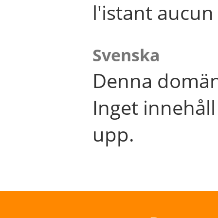
l'istant aucu
Svenska
Denna domän 
Inget innehål
upp.